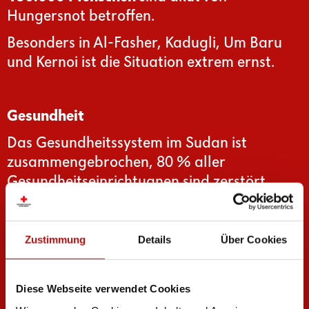
Hungersnot betroffen.
Besonders in Al-Fasher, Kadugli, Um Baru
und Kernoi ist die Situation extrem ernst.
Gesundheit
Das Gesundheitssystem im Sudan ist
zusammengebrochen, 80 % aller
Gesundheitseinrichtugnen sind zerstört.
Sauberes Wasser gibt es kaum, ebenso wie
hygienische Sanitäreinrichtungen.
Außerdem leben in den Notunterkünften
Zustimmung
Details
Über Cookies
und Siedlungen zu viele Menschen auf zu
engemen Raum. Daher kommt es zu
Diese Webseite verwendet Cookies
Krankheitsausbrüchen.