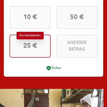
10 €
50 €
Am beliebtesten
ANDERER
25 €
BETRAG
Sicher